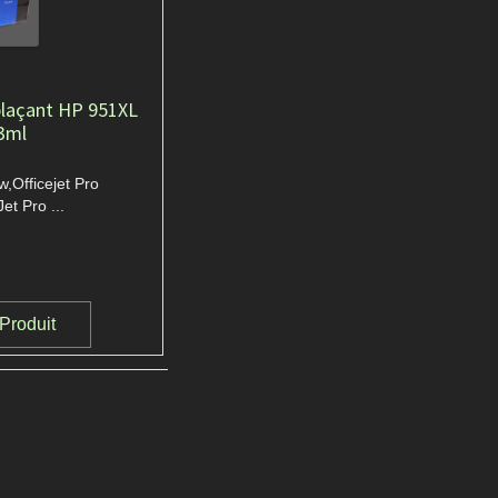
laçant HP 951XL
3ml
w,Officejet Pro
et Pro ...
 Produit